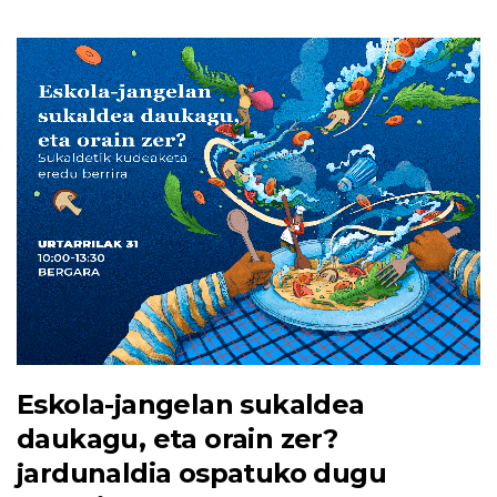
Eskola-jangelan sukaldea
daukagu, eta orain zer?
jardunaldia ospatuko dugu