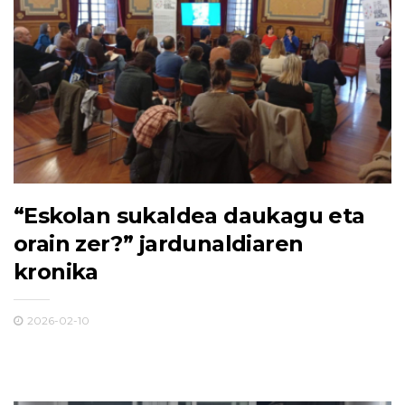
“Eskolan sukaldea daukagu eta
orain zer?” jardunaldiaren
kronika
2026-02-10