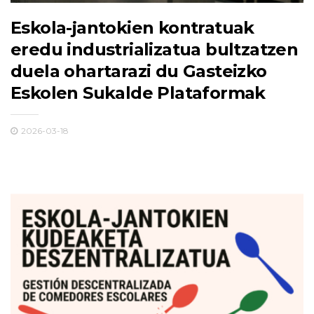
Eskola-jantokien kontratuak
eredu industrializatua bultzatzen
duela ohartarazi du Gasteizko
Eskolen Sukalde Plataformak
2026-03-18