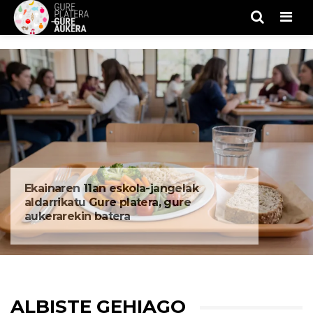
Men
Ekainaren 11an eskola-jangelak
aldarrikatu Gure platera, gure
aukerarekin batera
ALBISTE GEHIAGO