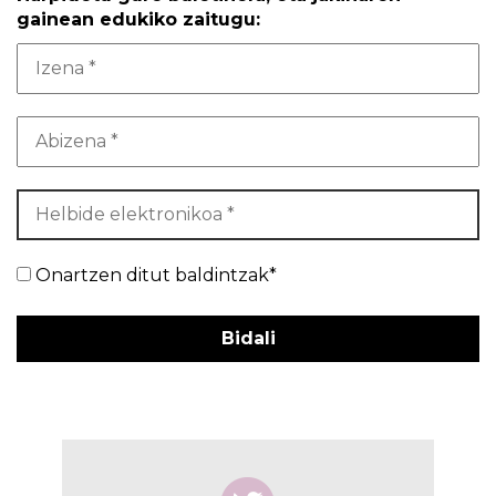
gainean edukiko zaitugu:
Onartzen ditut baldintzak*