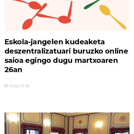
Eskola-jangelen kudeaketa
deszentralizatuari buruzko online
saioa egingo dugu martxoaren
26an
2026-03-18