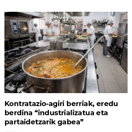
Kontratazio-agiri berriak, eredu
berdina “industrializatua eta
partaidetzarik gabea”