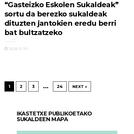
“Gasteizko Eskolen Sukaldeak”
sortu da berezko sukaldeak
dituzten jantokien eredu berri
bat bultzatzeko
2025-11-20
…
1
2
3
24
NEXT »
IKASTETXE PUBLIKOETAKO
SUKALDEEN MAPA