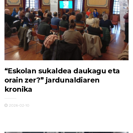
“Eskolan sukaldea daukagu eta
orain zer?” jardunaldiaren
kronika
2026-02-10