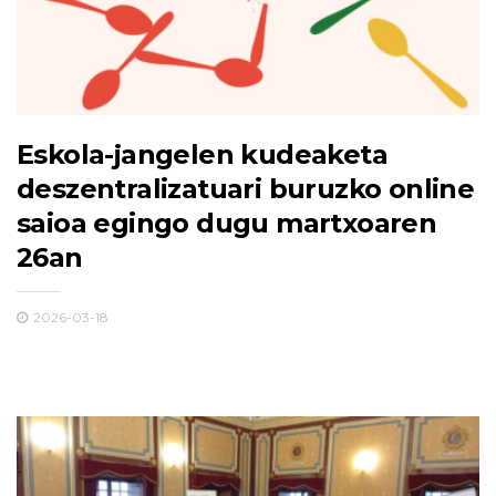
Eskola-jangelen kudeaketa
deszentralizatuari buruzko online
saioa egingo dugu martxoaren
26an
2026-03-18