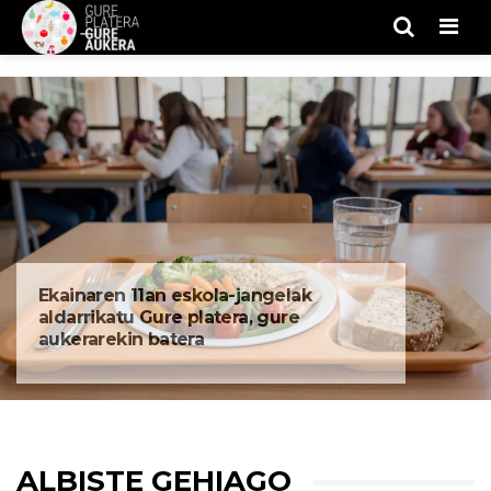
Men
Ekainaren 11an eskola-jangelak
aldarrikatu Gure platera, gure
aukerarekin batera
ALBISTE GEHIAGO