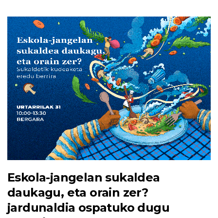
Eskola-jangelan sukaldea
daukagu, eta orain zer?
jardunaldia ospatuko dugu