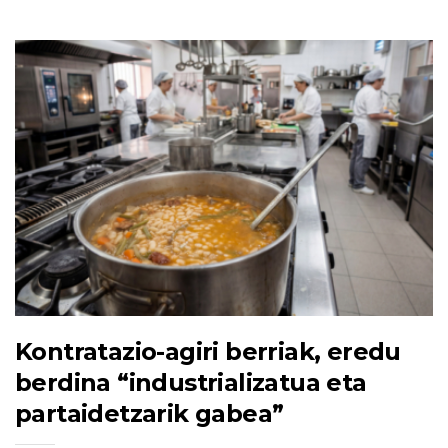
Kontratazio-agiri berriak, eredu
berdina “industrializatua eta
partaidetzarik gabea”