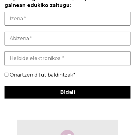
gainean edukiko zaitugu:
Onartzen ditut baldintzak*