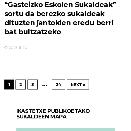
“Gasteizko Eskolen Sukaldeak”
sortu da berezko sukaldeak
dituzten jantokien eredu berri
bat bultzatzeko
2025-11-20
…
1
2
3
24
NEXT »
IKASTETXE PUBLIKOETAKO
SUKALDEEN MAPA