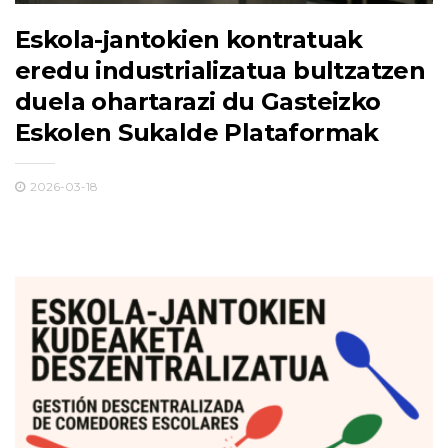
Eskola-jantokien kontratuak
eredu industrializatua bultzatzen
duela ohartarazi du Gasteizko
Eskolen Sukalde Plataformak
2026-03-18