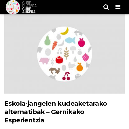
Men
Eskola-jangelen kudeaketarako
alternatibak – Gernikako
Esperientzia