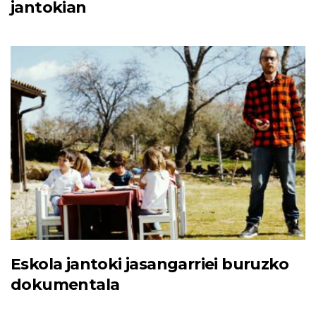
jantokian
Eskola jantoki jasangarriei buruzko
dokumentala