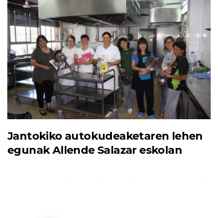
Jantokiko autokudeaketaren lehen
egunak Allende Salazar eskolan