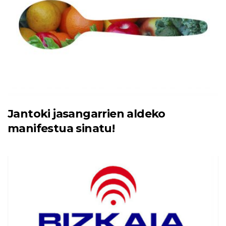
Jantoki jasangarrien aldeko
manifestua sinatu!