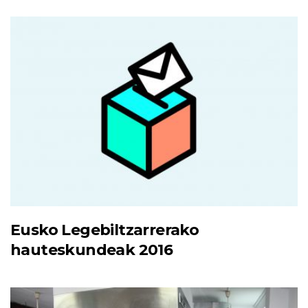
Eusko Legebiltzarrerako
hauteskundeak 2016