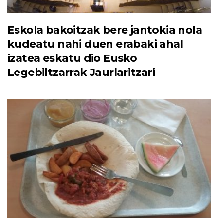
Eskola bakoitzak bere jantokia nola
kudeatu nahi duen erabaki ahal
izatea eskatu dio Eusko
Legebiltzarrak Jaurlaritzari