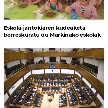
Eskola-jantokiaren kudeaketa
berreskuratu du Markinako eskolak