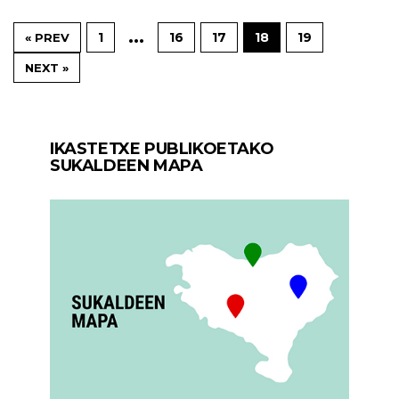
…
1
16
17
18
19
« PREV
NEXT »
IKASTETXE PUBLIKOETAKO
SUKALDEEN MAPA