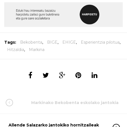
Tags:
Bekobenta
,
BIGE
,
EHIGE
,
Esperientzia pilotua
,
Hitzaldia
,
Markina
Markinako Bekobenta eskolako jantokia
Allende Salazarko jantokiko hornitzaileak