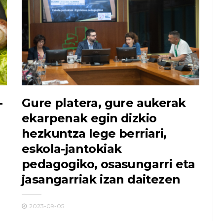
-
Gure platera, gure aukerak
ekarpenak egin dizkio
hezkuntza lege berriari,
eskola-jantokiak
pedagogiko, osasungarri eta
jasangarriak izan daitezen
2023-09-05