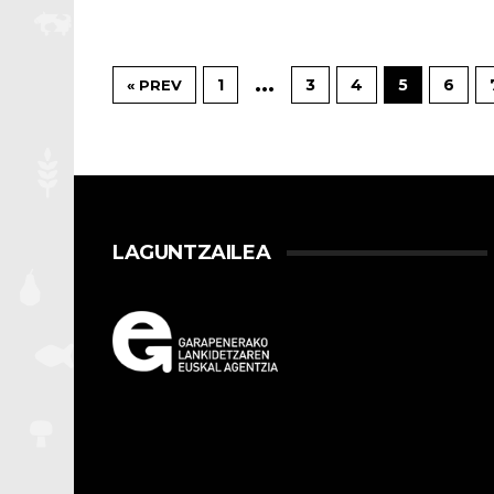
…
1
3
4
5
6
« PREV
LAGUNTZAILEA