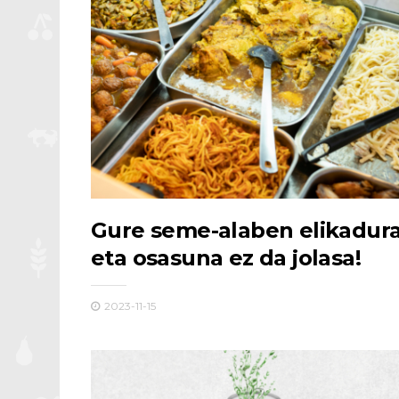
Gure seme-alaben elikadur
eta osasuna ez da jolasa!
2023-11-15