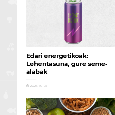
Edari energetikoak:
Lehentasuna, gure seme-
alabak
2023-10-25