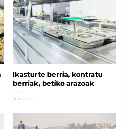
a
Ikasturte berria, kontratu
berriak, betiko arazoak
2023-10-31