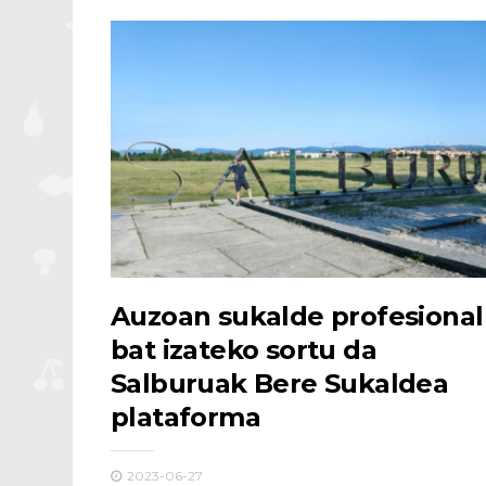
Auzoan sukalde profesional
bat izateko sortu da
Salburuak Bere Sukaldea
plataforma
2023-06-27