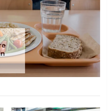
re
in