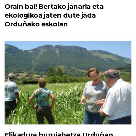
Orain bai! Bertako janaria eta
ekologikoa jaten dute jada
Orduñako eskolan
Elikadura burujabetza Urduñan