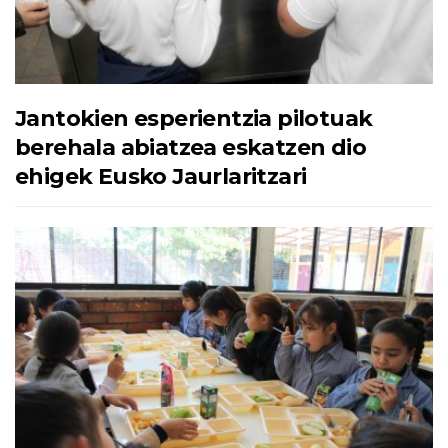
Jantokien esperientzia pilotuak
berehala abiatzea eskatzen dio
ehigek Eusko Jaurlaritzari