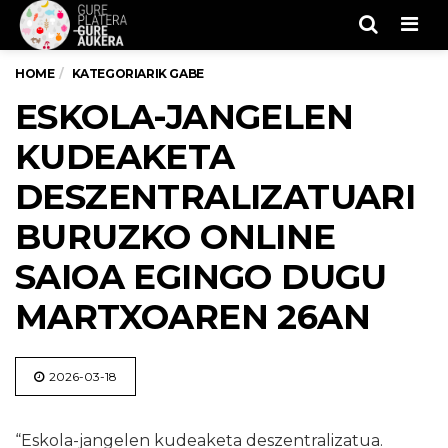
Men
HOME
KATEGORIARIK GABE
ESKOLA-JANGELEN
KUDEAKETA
DESZENTRALIZATUARI
BURUZKO ONLINE
SAIOA EGINGO DUGU
MARTXOAREN 26AN
2026-03-18
“Eskola-jangelen kudeaketa deszentralizatua.