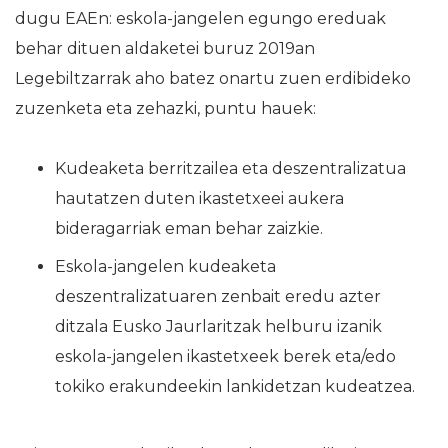
dugu EAEn: eskola-jangelen egungo ereduak
behar dituen aldaketei buruz 2019an
Legebiltzarrak aho batez onartu zuen erdibideko
zuzenketa eta zehazki, puntu hauek:
Kudeaketa berritzailea eta deszentralizatua
hautatzen duten ikastetxeei aukera
bideragarriak eman behar zaizkie.
Eskola-jangelen kudeaketa
deszentralizatuaren zenbait eredu azter
ditzala Eusko Jaurlaritzak helburu izanik
eskola-jangelen ikastetxeek berek eta/edo
tokiko erakundeekin lankidetzan kudeatzea.