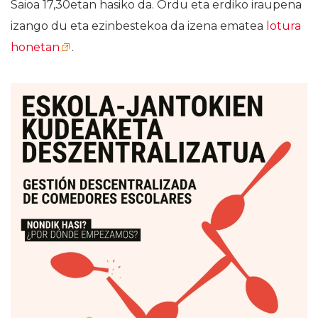
Saioa 17,30etan hasiko da. Ordu eta erdiko iraupena
izango du eta ezinbestekoa da izena ematea
lotura
honetan
.