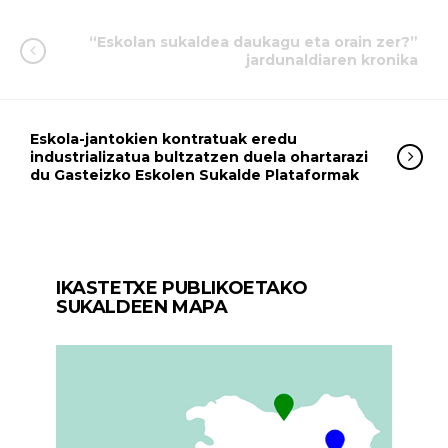
“Eskolan sukaldea daukagu eta orain zer?”
jardunaldiaren kronika
Eskola-jantokien kontratuak eredu
industrializatua bultzatzen duela ohartarazi
du Gasteizko Eskolen Sukalde Plataformak
IKASTETXE PUBLIKOETAKO
SUKALDEEN MAPA