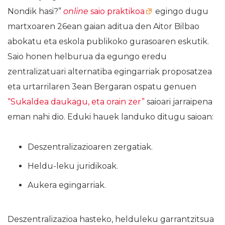
Nondik hasi?”
online
saio praktikoa
egingo dugu
martxoaren 26ean gaian aditua den Aitor Bilbao
abokatu eta eskola publikoko gurasoaren eskutik.
Saio honen helburua da egungo eredu
zentralizatuari alternatiba egingarriak proposatzea
eta urtarrilaren 3ean Bergaran ospatu genuen
“Sukaldea daukagu, eta orain zer”
saioari jarraipena
eman nahi dio. Eduki hauek landuko ditugu saioan:
Deszentralizazioaren zergatiak.
Heldu-leku juridikoak.
Aukera egingarriak.
Deszentralizazioa hasteko, helduleku garrantzitsua