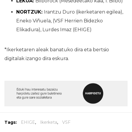
LEKUA:
Bilborock (Mesedeetako kaia, 1. Bilbo)
NORTZUK:
Irantzu Duro (ikerketaren egilea),
Eneko Viñuela, (VSF Herrien Bidezko
Elikadura), Lurdes Imaz (EHIGE)
*Ikerketaren aleak banatuko dira eta bertsio
digitalak izango dira eskura.
Tags:
EHIGE
,
Ikerketa
,
VSF