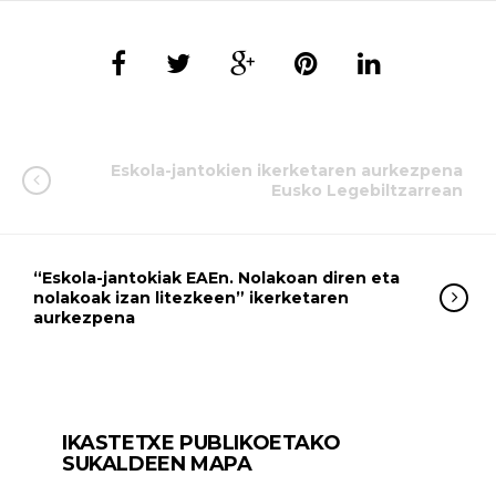
Eskola-jantokien ikerketaren aurkezpena
Eusko Legebiltzarrean
“Eskola-jantokiak EAEn. Nolakoan diren eta
nolakoak izan litezkeen” ikerketaren
aurkezpena
IKASTETXE PUBLIKOETAKO
SUKALDEEN MAPA