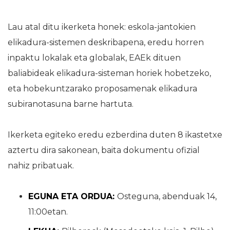
Lau atal ditu ikerketa honek: eskola-jantokien
elikadura-sistemen deskribapena, eredu horren
inpaktu lokalak eta globalak, EAEk dituen
baliabideak elikadura-sisteman horiek hobetzeko,
eta hobekuntzarako proposamenak elikadura
subiranotasuna barne hartuta.
Ikerketa egiteko eredu ezberdina duten 8 ikastetxe
aztertu dira sakonean, baita dokumentu ofizial
nahiz pribatuak.
EGUNA ETA ORDUA:
Osteguna, abenduak 14,
11:00etan.