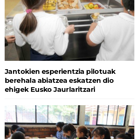
Jantokien esperientzia pilotuak
berehala abiatzea eskatzen dio
ehigek Eusko Jaurlaritzari