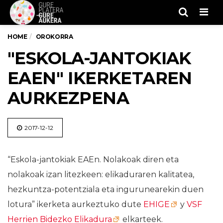
Men
HOME
OROKORRA
"ESKOLA-JANTOKIAK
EAEN" IKERKETAREN
AURKEZPENA
2017-12-12
“Eskola-jantokiak EAEn. Nolakoak diren eta
nolakoak izan litezkeen: elikaduraren kalitatea,
hezkuntza-potentziala eta ingurunearekin duen
lotura” ikerketa aurkeztuko dute
EHIGE
y
VSF
Herrien Bidezko Elikadura
elkarteek.