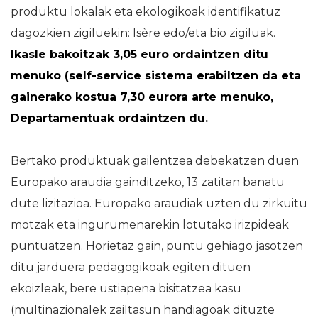
produktu lokalak eta ekologikoak identifikatuz
dagozkien zigiluekin: Isère edo/eta bio zigiluak.
Ikasle bakoitzak 3,05 euro ordaintzen ditu
menuko (self-service sistema erabiltzen da eta
gainerako kostua 7,30 eurora arte menuko,
Departamentuak ordaintzen du.
Bertako produktuak gailentzea debekatzen duen
Europako araudia gainditzeko, 13 zatitan banatu
dute lizitazioa. Europako araudiak uzten du zirkuitu
motzak eta ingurumenarekin lotutako irizpideak
puntuatzen. Horietaz gain, puntu gehiago jasotzen
ditu jarduera pedagogikoak egiten dituen
ekoizleak, bere ustiapena bisitatzea kasu
(multinazionalek zailtasun handiagoak dituzte