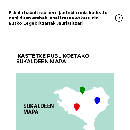
Eskola bakoitzak bere jantokia nola kudeatu
nahi duen erabaki ahal izatea eskatu dio
Eusko Legebiltzarrak Jaurlaritzari
IKASTETXE PUBLIKOETAKO
SUKALDEEN MAPA