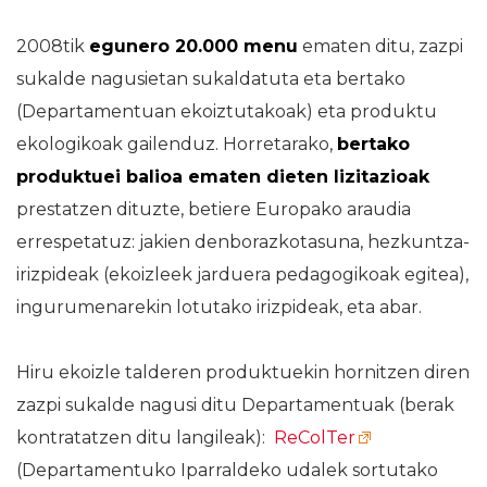
2008tik
egunero 20.000 menu
ematen ditu, zazpi
sukalde nagusietan sukaldatuta eta bertako
(Departamentuan ekoiztutakoak) eta produktu
ekologikoak gailenduz. Horretarako,
bertako
produktuei balioa ematen dieten lizitazioak
prestatzen dituzte, betiere Europako araudia
errespetatuz: jakien denborazkotasuna, hezkuntza-
irizpideak (ekoizleek jarduera pedagogikoak egitea),
ingurumenarekin lotutako irizpideak, eta abar.
Hiru ekoizle talderen produktuekin hornitzen diren
zazpi sukalde nagusi ditu Departamentuak (berak
kontratatzen ditu langileak):
ReColTer
(Departamentuko Iparraldeko udalek sortutako