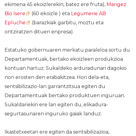
ekimena 45 ekoizlerekin, batez ere fruta),
Mangez
Bio Isere
(60 ekoizle ) eta
Legumerie AB
Epluche
(barazkiak garbitu, moztu eta
ontziratzen dituen enpresa).
Estatuko gobernuaren merkatu paraleloa sortu du
Departamentuak, bertako ekoizleen produkzioa
kontuan hartuz. Sukaldeko arduradunari dagokio
non erosten den erabakitzea. Hori dela-eta,
sentsibilizazio-lan garrantzitsua egiten du
Departamentuak bertako produktuen inguruan.
Sukaldariekin ere lan egiten du, elikadura-
segurtasunaren inguruko gaiak landuz.
Ikastetxeetan ere egiten da sentsibilizazioa,