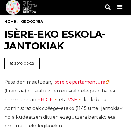
Men
HOME
OROKORRA
ISÈRE-EKO ESKOLA-
JANTOKIAK
2016-06-28
Pasa den maiatzean,
Isére departamentura
(Frantzia) bidaiatu zuen euskal delegazio batek,
horien artean
EHIGE
eta
VSF
-ko kideek,
Administrazioak
college
-etako (11-15 urte) jantokiak
nola kudeatzen dituen ezagutzera bertako eta
produktu ekologikoekin.