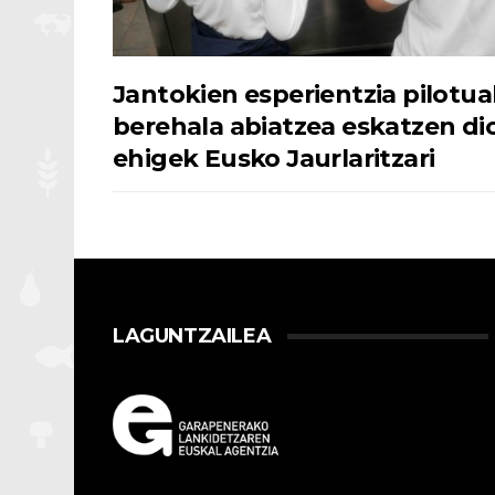
Jantokien esperientzia pilotua
berehala abiatzea eskatzen di
ehigek Eusko Jaurlaritzari
LAGUNTZAILEA