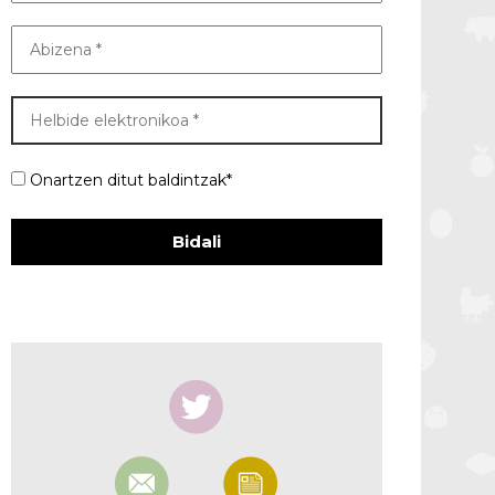
Onartzen ditut baldintzak*