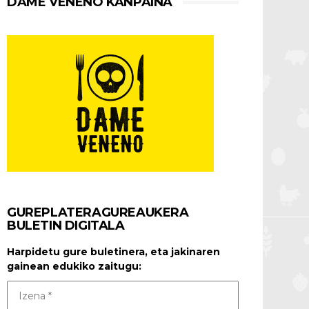
DAME VENENO KANPAINA
GUREPLATERAGUREAUKERA
BULETIN DIGITALA
Harpidetu gure buletinera, eta jakinaren
gainean edukiko zaitugu: