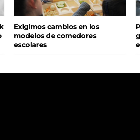
k
Exigimos cambios en los
P
o
modelos de comedores
g
escolares
e