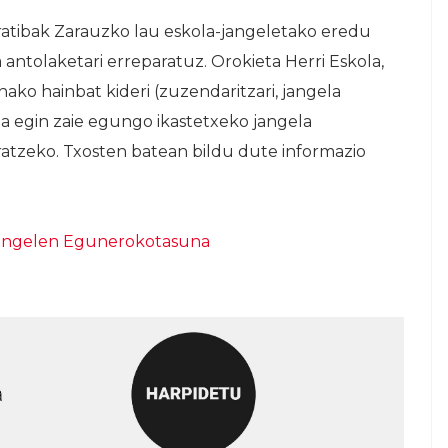
atibak Zarauzko lau eskola-jangeletako eredu
 antolaketari erreparatuz. Orokieta Herri Eskola,
ako hainbat kideri (zuzendaritzari, jangela
eta egin zaie egungo ikastetxeko jangela
ratzeko. Txosten batean bildu dute informazio
Jangelen Egunerokotasuna