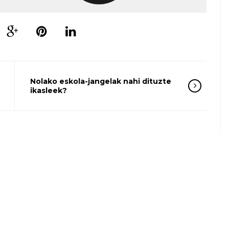
Nolako eskola-jangelak nahi dituzte
ikasleek?