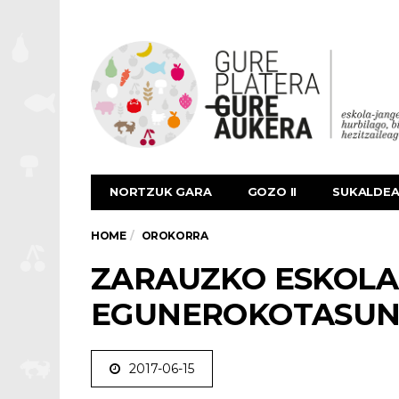
NORTZUK GARA
GOZO II
SUKALDE
HOME
OROKORRA
ZARAUZKO ESKOLA
EGUNEROKOTASU
2017-06-15