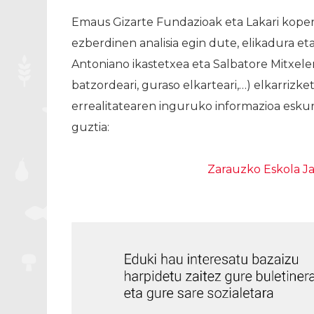
Emaus Gizarte Fundazioak eta Lakari koper
ezberdinen analisia egin dute, elikadura eta
Antoniano ikastetxea eta Salbatore Mitxelen
batzordeari, guraso elkarteari,…) elkarrizk
errealitatearen inguruko informazioa esku
guztia:
Zarauzko Eskola 