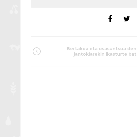
Bertakoa eta osasuntsua den
jantokiarekin ikasturte bat