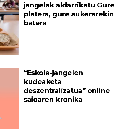
jangelak aldarrikatu Gure
platera, gure aukerarekin
batera
“Eskola-jangelen
kudeaketa
deszentralizatua” online
saioaren kronika