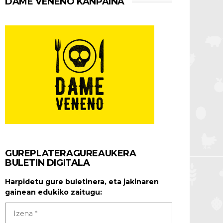
DAME VENENO KANPAINA
GUREPLATERAGUREAUKERA
BULETIN DIGITALA
Harpidetu gure buletinera, eta jakinaren
gainean edukiko zaitugu: