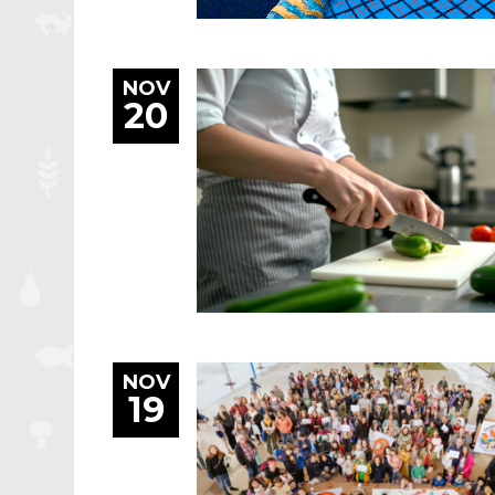
NOV
20
NOV
19