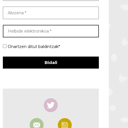
Onartzen ditut baldintzak*