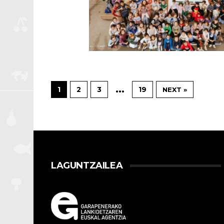
…
1
2
3
19
NEXT »
LAGUNTZAILEA