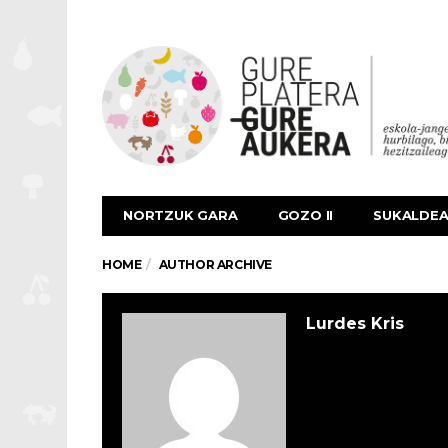
NORTZUK GARA
GOZO II
SUKALDE
HOME
AUTHOR ARCHIVE
Lurdes Kris