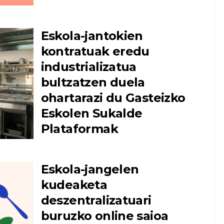
Eskola-jantokien
kontratuak eredu
industrializatua
bultzatzen duela
ohartarazi du Gasteizko
Eskolen Sukalde
Plataformak
Eskola-jangelen
kudeaketa
deszentralizatuari
buruzko online saioa