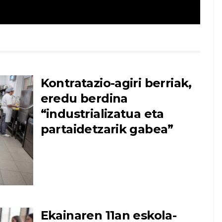
Kontratazio-agiri berriak,
eredu berdina
“industrializatua eta
partaidetzarik gabea”
Ekainaren 11an eskola-