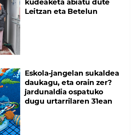
kudeaketa abiatu dute
Leitzan eta Betelun
Eskola-jangelan sukaldea
daukagu, eta orain zer?
jardunaldia ospatuko
dugu urtarrilaren 31ean