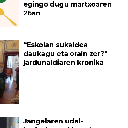
egingo dugu martxoaren
26an
“Eskolan sukaldea
daukagu eta orain zer?”
jardunaldiaren kronika
Jangelaren udal-