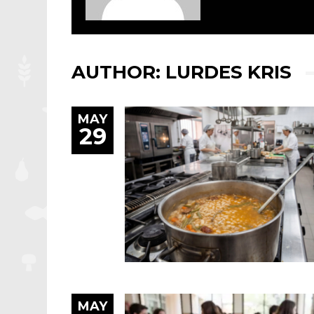
AUTHOR:
LURDES KRIS
MAY
29
MAY