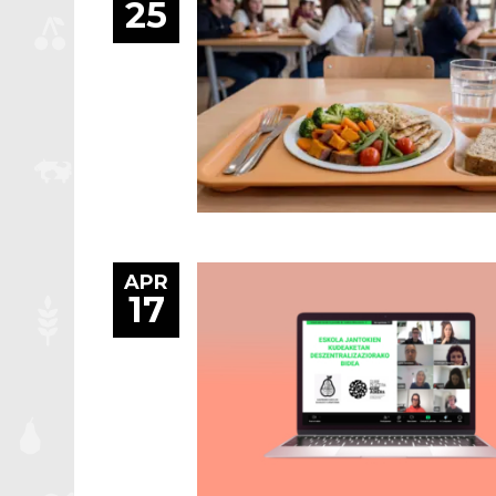
25
APR
17