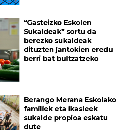
“Gasteizko Eskolen
Sukaldeak” sortu da
berezko sukaldeak
dituzten jantokien eredu
berri bat bultzatzeko
Berango Merana Eskolako
familiek eta ikasleek
sukalde propioa eskatu
dute