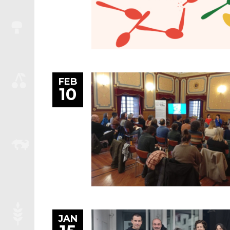
FEB
10
JAN