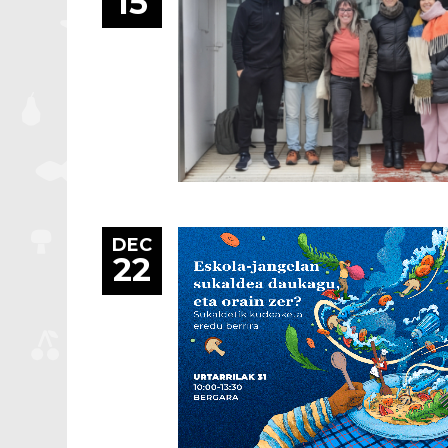
15
DEC
22