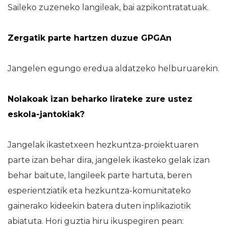
Saileko zuzeneko langileak, bai azpikontratatuak.
Zergatik parte hartzen duzue GPGAn
Jangelen egungo eredua aldatzeko helburuarekin.
Nolakoak izan beharko lirateke zure ustez
eskola-jantokiak?
Jangelak ikastetxeen hezkuntza-proiektuaren
parte izan behar dira, jangelek ikasteko gelak izan
behar baitute, langileek parte hartuta, beren
esperientziatik eta hezkuntza-komunitateko
gainerako kideekin batera duten inplikaziotik
abiatuta. Hori guztia hiru ikuspegiren pean: