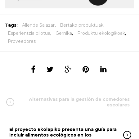
Tags:
Allende Salazar
,
Bertako produktuak
,
Esperientzia pilotua
,
Gernika
,
Produktu ekologikoak
,
Proveedores
Alternativas para la gestión de comedores
escolares
El proyecto Ekolapiko presenta una guía para
incluir alimentos ecológicos en los