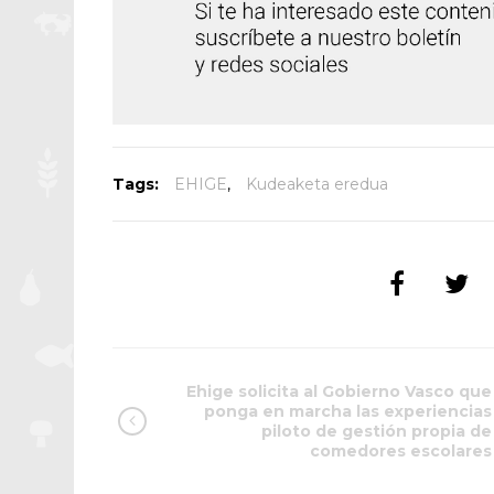
Tags:
EHIGE
,
Kudeaketa eredua
Ehige solicita al Gobierno Vasco que
ponga en marcha las experiencias
piloto de gestión propia de
comedores escolares