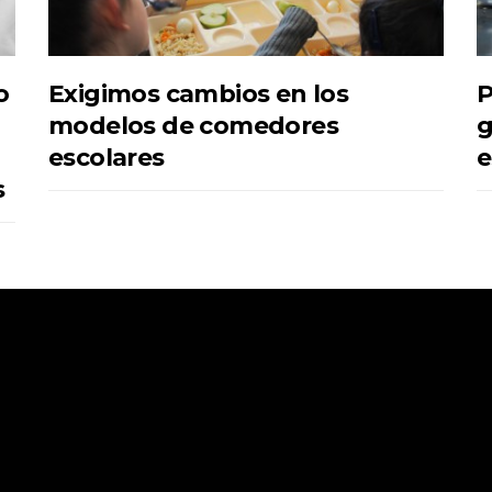
o
Exigimos cambios en los
P
modelos de comedores
g
escolares
e
s