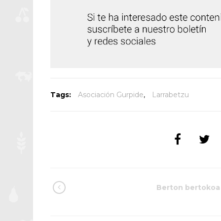
Tags:
Asociación Gurpide
,
Larrabetzu
Berton bertokoa