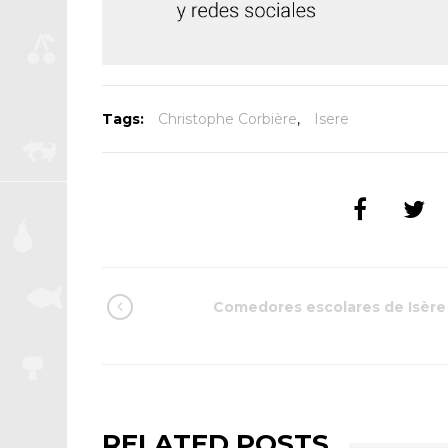
Tags:
Christophe Corbière
,
Isere
Comedores escolares de Isère
RELATED POSTS