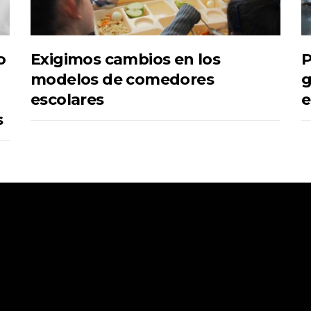
o
Exigimos cambios en los
P
modelos de comedores
g
escolares
e
s