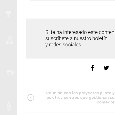
Reunión con los proyectos piloto y
los otros centros que gestionan su
comedor