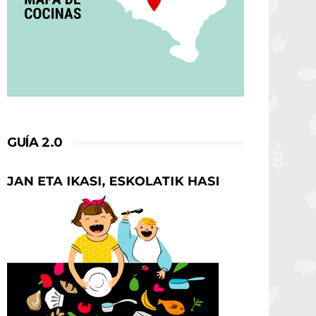
El 11 de junio reivindica el
GUÍA 2.0
comedor escolar junto a
Gure platera, gure aukera