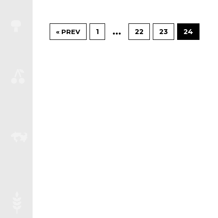
…
1
22
23
24
« PREV