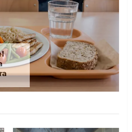
el
a
ra