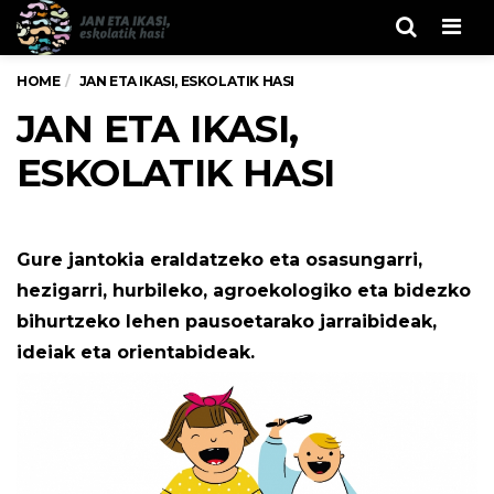
Men
HOME
JAN ETA IKASI, ESKOLATIK HASI
JAN ETA IKASI,
ESKOLATIK HASI
Gure jantokia eraldatzeko eta osasungarri,
hezigarri, hurbileko, agroekologiko eta bidezko
bihurtzeko lehen pausoetarako jarraibideak,
ideiak eta orientabideak.