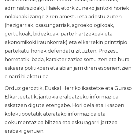
administrazioak). Haiek etorkizuneko jantoki horiek
nolakoak izango ziren amestu eta adostu zuten
(hezigarriak, osasungarriak, agroekologikoak,
gertukoak, bidezkoak, parte hartzekoak eta
ekonomikoki iraunkorrak) eta elkarrekin printzipio
partekatu horiek defendatu zituzten. Prozesu
horretatik, bada, karakterizazioa sortu zen eta hura
eskaera politikoen eta abian jarri diren esperientzien
oinarri bilakatu da.
Orduz geroztik, Euskal Herriko ikastetxe eta Guraso
Elkarteetatik, jantokia eraldatzeko informazioa
eskatzen digute etengabe. Hori dela eta, ikaspen
kolektiboetatik ateratako informazioa eta
dokumentazioa biltzea eta eskuragarri jartzea
erabaki genuen.