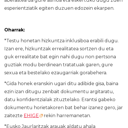
aberastea da gure asmoa eta eskertuko dugu zuen
esperientziatik egiten duzuen edozein ekarpen.
Oharrak:
*Testu honetan hizkuntza inklusiboa erabili dugu.
Izan ere, hizkuntzak errealitatea sortzen du eta
guk errealitate bat egin nahi dugu non pertsona
guztiak modu berdinean tratatuak garen, gure
sexua eta bestelako ezaugarriak gorabehera.
*Gida honek eranskin ugari ditu adibide gisa, baina
ezin izan ditugu zenbait dokumentu argitaratu,
datu konfidentzialak zituztelako. Erantsi gabeko
dokumentu horietakoren bat behar izanez gero, jar
zaitezte
EHIGE
rekin harremanetan.
*Eusko Jaurlaritzak arauak aldatu ahala