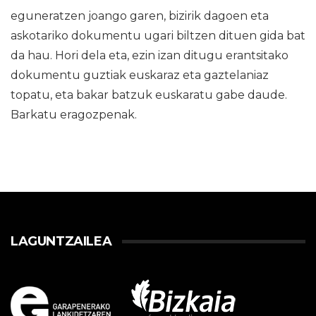
eguneratzen joango garen, bizirik dagoen eta
askotariko dokumentu ugari biltzen dituen gida bat
da hau. Hori dela eta, ezin izan ditugu erantsitako
dokumentu guztiak euskaraz eta gaztelaniaz
topatu, eta bakar batzuk euskaratu gabe daude.
Barkatu eragozpenak.
LAGUNTZAILEA