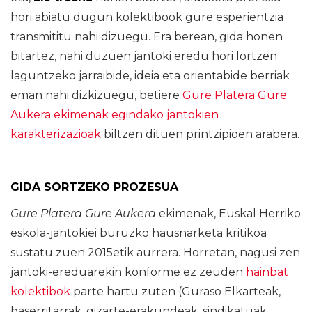
hori abiatu dugun kolektibook gure esperientzia
transmititu nahi dizuegu. Era berean, gida honen
bitartez, nahi duzuen jantoki eredu hori lortzen
laguntzeko jarraibide, ideia eta orientabide berriak
eman nahi dizkizuegu, betiere
Gure Platera Gure
Aukera ekimenak egindako jantokien
karakterizazioak
biltzen dituen printzipioen arabera.
GIDA SORTZEKO PROZESUA
Gure Platera Gure Aukera
ekimenak, Euskal Herriko
eskola-jantokiei buruzko hausnarketa kritikoa
sustatu zuen 2015etik aurrera. Horretan, nagusi zen
jantoki-ereduarekin konforme ez zeuden
hainbat
kolektibok
parte hartu zuten (Guraso Elkarteak,
baserritarrak, gizarte-erakundeak, sindikatuak,