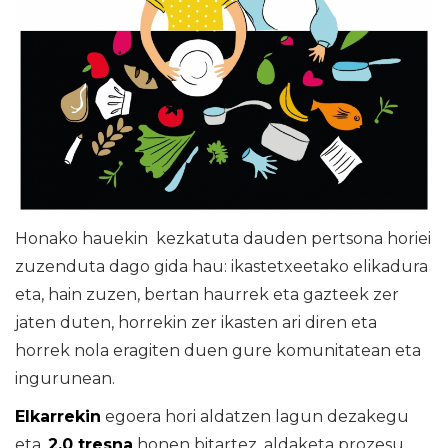
Honako hauekin kezkatuta dauden pertsona horiei
zuzenduta dago gida hau: ikastetxeetako elikadura
eta, hain zuzen, bertan haurrek eta gazteek zer
jaten duten, horrekin zer ikasten ari diren eta
horrek nola eragiten duen gure komunitatean eta
ingurunean.
Elkarrekin
egoera hori aldatzen lagun dezakegu
eta,
2.0 tresna
honen bitartez, aldaketa prozesu