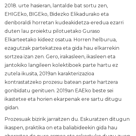
2018. urte hasieran, lantalde bat sortu zen,
EHIGEko, BIGEko, Bidezko Elikadurako eta
denboraldi horretan kudeakidetza-eredua ezarri
duten lau proiektu pilotuetako Guraso
Elkarteetako kideez osatua. Horren helburua,
ezagutzak partekatzea eta gida hau elkarrekin
sortzea izan zen. Gero, irakasleen, ikasleen eta
jantokiko langileen kolektiboek parte hartu ez
zutela ikusita, 2019an karakterizazioa
kontrastatzeko prozesu batean parte hartzera
gonbidatu genituen. 2019an EAEko beste sei
ikastetxe eta horien ekarpenak ere sartu ditugu
gidan.
Prozesuak bizirik jarraitzen du. Eskuratzen ditugun
ikaspen, praktika on eta baliabideekin gida hau