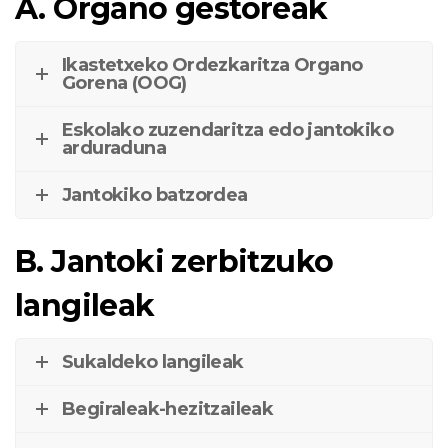
A. Organo gestoreak
Ikastetxeko Ordezkaritza Organo
Gorena (OOG)
Eskolako zuzendaritza edo jantokiko
arduraduna
Jantokiko batzordea
B. Jantoki zerbitzuko
langileak
Sukaldeko langileak
Begiraleak-hezitzaileak