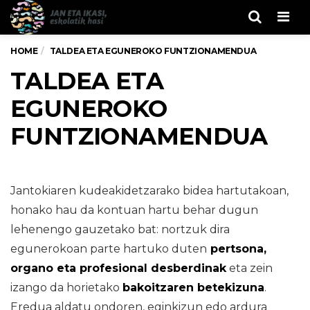
Men
HOME
TALDEA ETA EGUNEROKO FUNTZIONAMENDUA
TALDEA ETA
EGUNEROKO
FUNTZIONAMENDUA
Jantokiaren kudeakidetzarako bidea hartutakoan,
honako hau da kontuan hartu behar dugun
lehenengo gauzetako bat: nortzuk dira
egunerokoan parte hartuko duten
pertsona,
organo eta profesional desberdinak
eta zein
izango da horietako
bakoitzaren betekizuna
.
Eredua aldatu ondoren, eginkizun edo ardura