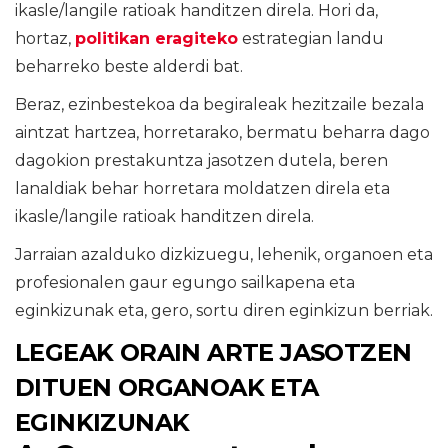
ikasle/langile ratioak handitzen direla. Hori da,
hortaz,
politikan eragiteko
estrategian landu
beharreko beste alderdi bat.
Beraz, ezinbestekoa da begiraleak hezitzaile bezala
aintzat hartzea, horretarako, bermatu beharra dago
dagokion prestakuntza jasotzen dutela, beren
lanaldiak behar horretara moldatzen direla eta
ikasle/langile ratioak handitzen direla.
Jarraian azalduko dizkizuegu, lehenik, organoen eta
profesionalen gaur egungo sailkapena eta
eginkizunak eta, gero, sortu diren eginkizun berriak.
LEGEAK ORAIN ARTE JASOTZEN
DITUEN ORGANOAK ETA
EGINKIZUNAK