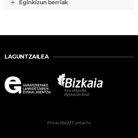
Eginkizun berriak
LAGUNTZAILEA
Privacidad
/
Contacto