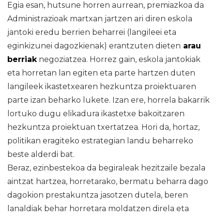
Egia esan, hutsune horren aurrean, premiazkoa da
Administrazioak martxan jartzen ari diren eskola
jantoki eredu berrien beharrei (langileei eta
eginkizunei dagozkienak) erantzuten dieten
arau
berriak
negoziatzea. Horrez gain, eskola jantokiak
eta horretan lan egiten eta parte hartzen duten
langileek ikastetxearen hezkuntza proiektuaren
parte izan beharko lukete. Izan ere, horrela bakarrik
lortuko dugu elikadura ikastetxe bakoitzaren
hezkuntza proiektuan txertatzea. Hori da, hortaz,
politikan eragiteko estrategian landu beharreko
beste alderdi bat.
Beraz, ezinbestekoa da begiraleak hezitzaile bezala
aintzat hartzea, horretarako, bermatu beharra dago
dagokion prestakuntza jasotzen dutela, beren
lanaldiak behar horretara moldatzen direla eta