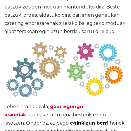
batzuk zeuden moduan mantenduko dira. Beste
batzuk, ordea, aldatuko dira, bai lehen geneukan
catering enpresarenak zirelako bai egiteko moduak
aldatzerakoan eginkizun berriak sortu direlako.
Lehen esan bezala,
gaur egungo
araudiak
kudeaketa zuzena besterik ez du
jasotzen. Ondorioz, ez dago
eginkizun berri
horiek