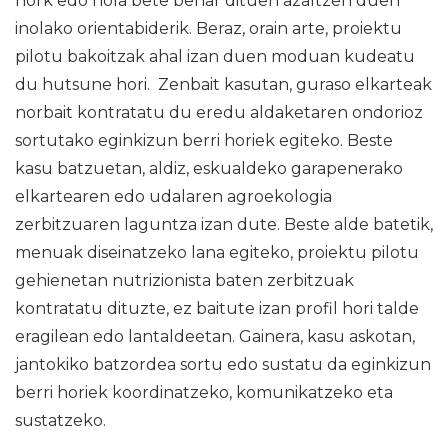
nork edo nola bete behar dituen azaltzen duen
inolako orientabiderik. Beraz, orain arte, proiektu
pilotu bakoitzak ahal izan duen moduan kudeatu
du hutsune hori. Zenbait kasutan, guraso elkarteak
norbait kontratatu du eredu aldaketaren ondorioz
sortutako eginkizun berri horiek egiteko. Beste
kasu batzuetan, aldiz, eskualdeko garapenerako
elkartearen edo udalaren agroekologia
zerbitzuaren laguntza izan dute. Beste alde batetik,
menuak diseinatzeko lana egiteko, proiektu pilotu
gehienetan nutrizionista baten zerbitzuak
kontratatu dituzte, ez baitute izan profil hori talde
eragilean edo lantaldeetan. Gainera, kasu askotan,
jantokiko batzordea sortu edo sustatu da eginkizun
berri horiek koordinatzeko, komunikatzeko eta
sustatzeko.