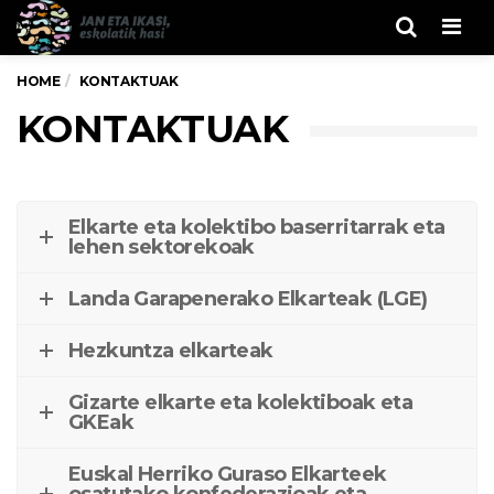
Men
HOME
KONTAKTUAK
KONTAKTUAK
Elkarte eta kolektibo baserritarrak eta
lehen sektorekoak
Landa Garapenerako Elkarteak (LGE)
Hezkuntza elkarteak
Gizarte elkarte eta kolektiboak eta
GKEak
Euskal Herriko Guraso Elkarteek