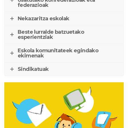
osatutako konfederazioak eta
federazioak
Nekazaritza eskolak
Beste lurralde batzuetako
esperientziak
Eskola komunitateek egindako
ekimenak
Sindikatuak